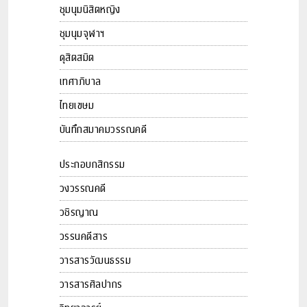
ชุมนุมนิสิตหญิง
ชุมนุมจุฬาฯ
ดุสิตสมิต
เทศาภิบาล
ไทยเขษม
บันทึกสมาคมวรรณคดี
ประกอบกสิกรรม
วงวรรณคดี
วชิรญาณ
วรรนคดีสาร
วารสารวัฒนธรรม
วารสารศิลปากร