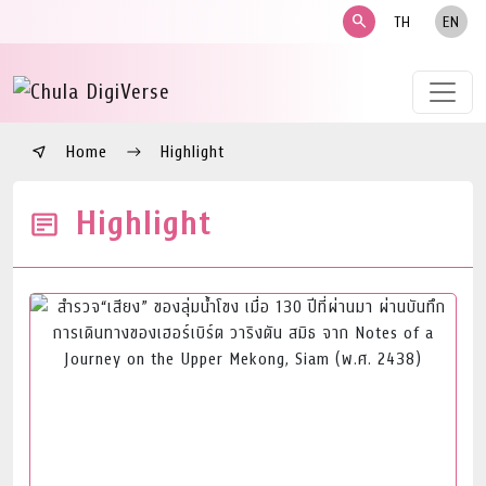
search
TH
EN
Home
Highlight
Highlight
Read More